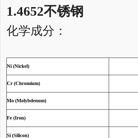
1.4652不锈钢
化学成分：
Ni (Nickel)
Cr (Chromium)
Mo (Molybdenum)
Fe (Iron)
Si (Silicon)