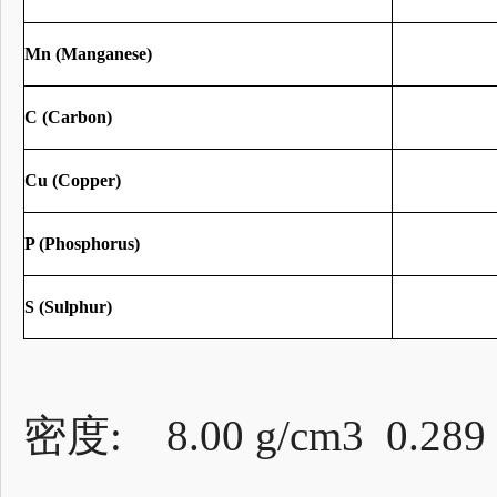
Mn (Manganese)
C (Carbon)
Cu (Copper)
P (Phosphorus)
S (Sulphur)
密度: 8.00 g/cm3 0.289 l