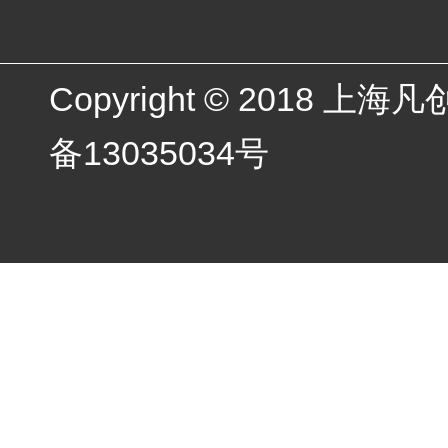
Copyright © 2018
备13035034号