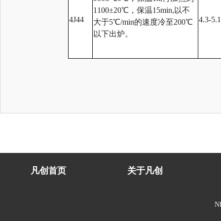
1100±20℃，保温15min,以不
4J44
4.3-5.1
大于5℃/min的速度冷至200℃
以下出炉。
凡创首页
关于凡创
N