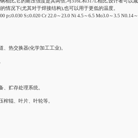
锈钢相比,它的耐压强度是其两倍,与316L和317L相比,设计者可
严格限制的情况下(尤其对于焊接结构),也可以用于更低的温度。
 p≤0.030 S≤0.020 Cr 22.0～23.0 Ni 4.5～6.5 Mo3.0～3.5 
道、热交换器(化学加工工业)。
件。
设备、贮存处理系统。
、压榨辊、叶片、叶轮等。