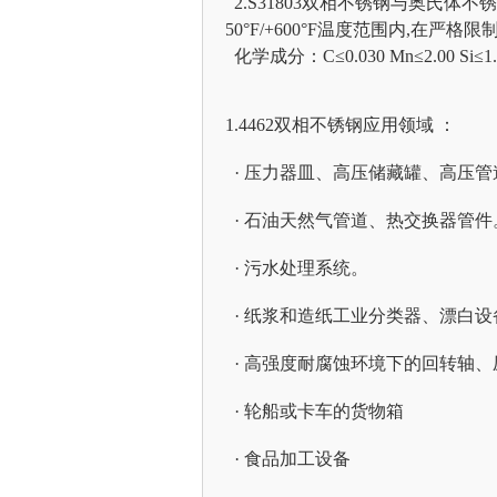
2.S31803双相不锈钢与奥氏体不
50°F/+600°F温度范围内,在
化学成分：C≤0.030 Mn≤2.00 Si≤1.00
1.4462双相不锈钢应用领域 ：
· 压力器皿、高压储藏罐、高压管
· 石油天然气管道、热交换器管
· 污水处理系统。
· 纸浆和造纸工业分类器、漂白
· 高强度耐腐蚀环境下的回转轴
· 轮船或卡车的货物箱
· 食品加工设备