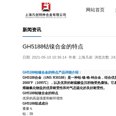
网站首页
新闻资讯
GH5188钴镍合金的特点
日期: 2021-05-10 10:36:14 作者: 上海凡创 浏览次数: 24
GH5188
钴镍合金的特点
产品详细介绍：
GH5188
合金（
UNS R30188
）是一种钴
-
镍
-
铬
-
钨合金，结合优
2000°F
（
1095
℃
），以及优异的耐硫酸盐沉积物受热腐蚀。它
熔融氯化物盐的优异耐受性和对气态硫化的良好耐受性。
GH5188
钴镍合金的特点
优异的高温强度和耐环境性
GH5188
组成成分
重量
％
钴：
39