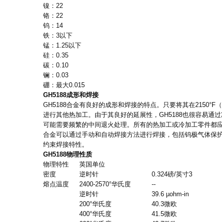
镍：
22
铬：
22
钨：
14
铁：
3
以下
锰：
1.25
以下
硅：
0.35
碳：
0.10
镧：
0.03
硼：
最大
0.015
GH5188
成形和焊接
GH5188
合金有良好的成形和焊接的特点。只要将其在
2150°F
（
进行其他热加工。由于其良好的延展性，
GH5188
也很容易通过
可能需要频繁的中间退火处理。所有的热加工或冷加工零件都
合金可以通过手动和自动焊接方法进行焊接，包括钨极气体保
约束焊接特性。
GH5188
物理性质
物理特性
英国单位
密度
逆时针
0.324
磅
/
英寸
3
熔点温度
2400-2570°
华氏度
--
逆时针
39.6 µohm-in
200°
华氏度
40.3
微欧
400°
华氏度
41.5
微欧